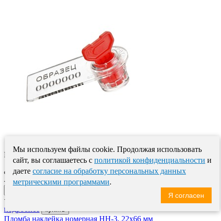
Мы используем файлы cookie. Продолжая использовать
РОТОР-1 – контрольная пластиковая пломба, состоя..
сайт, вы соглашаетесь с
политикой конфиденциальности
и
даете
согласие на обработку персональных данных
7.20
от
-
метрическими программами
.
Я согласен
+
подробнее
купить
Пломба наклейка номерная НН-3, 22х66 мм