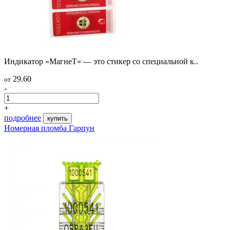
Индикатор «МагнеТ» — это стикер со специальной к..
29.60
от
-
+
подробнее
купить
Номерная пломба Гарпун