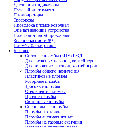
Датчики и индикаторы
Путевой инструмент
Пломбираторы
Тросорезы
Проволока пломбировочная
Опечатывающие устройства
Пластилин пломбировочный
Знаки опасности ЖД
Пломбы блокираторы
Каталог
Силовые пломбы (ЗПУ) РЖД
Для гружёных вагонов, контейнеров
Для порожних вагонов, контейнеров
Пломбы общего назначения
Пластиковые пломбы
Роторные пломбы
Тросовые пломбы
Стержневые пломбы
Прочие пломбы
Свинцовые пломбы
Специальные пломбы
Пломбы наклейки
Пломбы антимагнитные
Пломбы на газовые счетчики