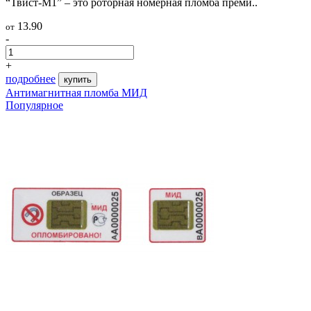
“Твист-М1” – это роторная номерная пломба преми..
13.90
от
-
+
подробнее
купить
Антимагнитная пломба МИД
Популярное