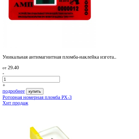
Уникальная антимагнитная пломба-наклейка изгота..
29.40
от
-
+
подробнее
купить
Роторная номерная пломба РХ-3
Хит продаж