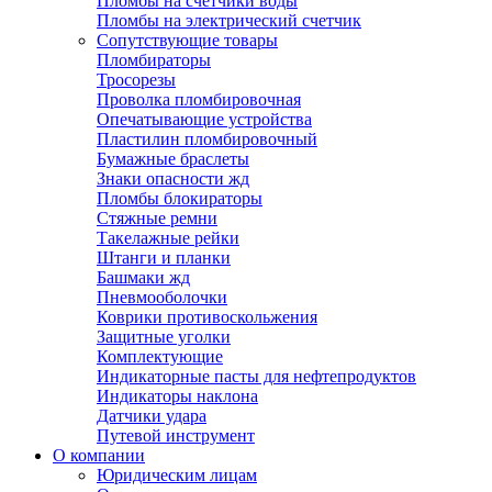
Пломбы на счетчики воды
Пломбы на электрический счетчик
Сопутствующие товары
Пломбираторы
Тросорезы
Проволка пломбировочная
Опечатывающие устройства
Пластилин пломбировочный
Бумажные браслеты
Знаки опасности жд
Пломбы блокираторы
Стяжные ремни
Такелажные рейки
Штанги и планки
Башмаки жд
Пневмооболочки
Коврики противоскольжения
Защитные уголки
Комплектующие
Индикаторные пасты для нефтепродуктов
Индикаторы наклона
Датчики удара
Путевой инструмент
О компании
Юридическим лицам