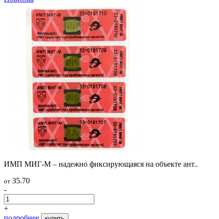
ИМП МИГ-М – надежно фиксирующаяся на объекте ант..
35.70
от
-
+
подробнее
купить