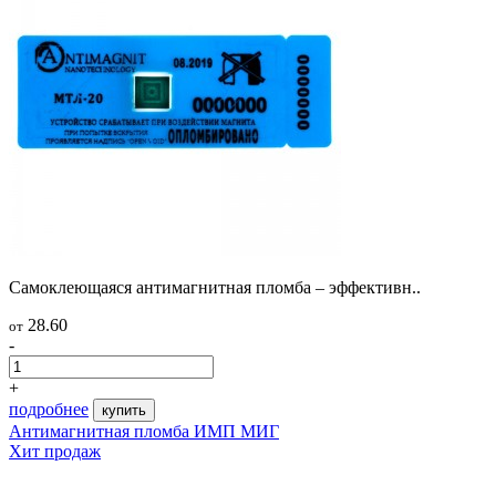
Самоклеющаяся антимагнитная пломба – эффективн..
28.60
от
-
+
подробнее
купить
Антимагнитная пломба ИМП МИГ
Хит продаж