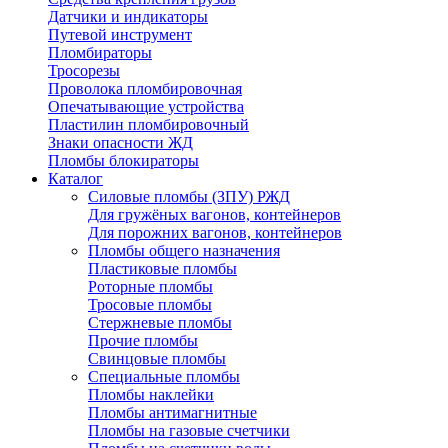
Датчики и индикаторы
Путевой инструмент
Пломбираторы
Тросорезы
Проволока пломбировочная
Опечатывающие устройства
Пластилин пломбировочный
Знаки опасности ЖД
Пломбы блокираторы
Каталог
Силовые пломбы (ЗПУ) РЖД
Для гружёных вагонов, контейнеров
Для порожних вагонов, контейнеров
Пломбы общего назначения
Пластиковые пломбы
Роторные пломбы
Тросовые пломбы
Стержневые пломбы
Прочие пломбы
Свинцовые пломбы
Специальные пломбы
Пломбы наклейки
Пломбы антимагнитные
Пломбы на газовые счетчики