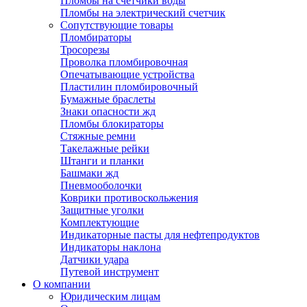
Пломбы на счетчики воды
Пломбы на электрический счетчик
Сопутствующие товары
Пломбираторы
Тросорезы
Проволка пломбировочная
Опечатывающие устройства
Пластилин пломбировочный
Бумажные браслеты
Знаки опасности жд
Пломбы блокираторы
Стяжные ремни
Такелажные рейки
Штанги и планки
Башмаки жд
Пневмооболочки
Коврики противоскольжения
Защитные уголки
Комплектующие
Индикаторные пасты для нефтепродуктов
Индикаторы наклона
Датчики удара
Путевой инструмент
О компании
Юридическим лицам