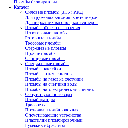
Пломбы блокираторы
Каталог
Силовые пломбы (ЗПУ) РЖД
Для гружёных вагонов, контейнеров
Для порожних вагонов, контейнеров
Пломбы общего назначения
Пластиковые пломбы
Роторные пломбы
Тросовые пломбы
Стержневые пломбы
Прочие пломбы
Свинцовые пломбы
Специальные пломбы
Пломбы наклейки
Пломбы антимагнитные
Пломбы на газовые счетчики
Пломбы на счетчики воды
Пломбы на электрический счетчик
Сопутствующие товары
Пломбираторы
Тросорезы
Проволка пломбировочная
Опечатывающие устройства
Пластилин пломбировочный
Бумажные браслеты