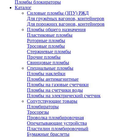
Пломбы блокираторы
Каталог
Силовые пломбы (ЗПУ) РЖД
Для гружёных вагонов, контейнеров
Для порожних вагонов, контейнеров
Пломбы общего назначения
Пластиковые пломбы
Роторные пломбы
Тросовые пломбы
Стержневые пломбы
Прочие пломбы
Свинцовые пломбы
Специальные пломбы
Пломбы наклейки
Пломбы антимагнитные
Пломбы на газовые счетчики
Пломбы на счетчики воды
Пломбы на электрический счетчик
Сопутствующие товары
Пломбираторы
Тросорезы
Проволка пломбировочная
Опечатывающие устройства
Пластилин пломбировочный
Бумажные браслеты