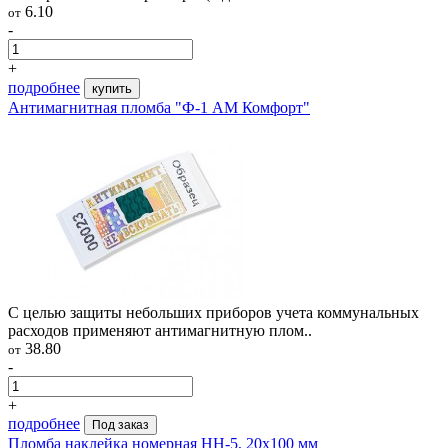
6.10
от
-
+
подробнее
купить
Антимагнитная пломба "Ф-1 АМ Комфорт"
С целью защиты небольших приборов учета коммунальных
расходов применяют антимагнитную плом..
38.80
от
-
+
подробнее
Под заказ
Пломба наклейка номерная НН-5, 20x100 мм