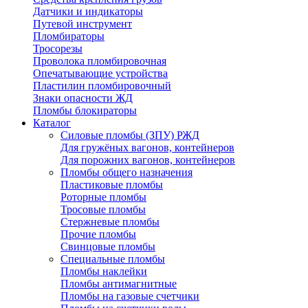
Датчики и индикаторы
Путевой инструмент
Пломбираторы
Тросорезы
Проволока пломбировочная
Опечатывающие устройства
Пластилин пломбировочный
Знаки опасности ЖД
Пломбы блокираторы
Каталог
Силовые пломбы (ЗПУ) РЖД
Для гружёных вагонов, контейнеров
Для порожних вагонов, контейнеров
Пломбы общего назначения
Пластиковые пломбы
Роторные пломбы
Тросовые пломбы
Стержневые пломбы
Прочие пломбы
Свинцовые пломбы
Специальные пломбы
Пломбы наклейки
Пломбы антимагнитные
Пломбы на газовые счетчики