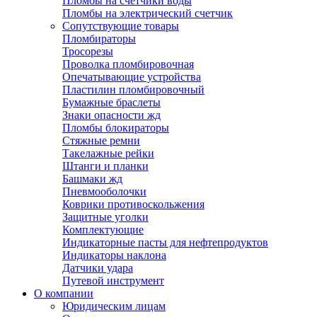
Пломбы на счетчики воды
Пломбы на электрический счетчик
Сопутствующие товары
Пломбираторы
Тросорезы
Проволка пломбировочная
Опечатывающие устройства
Пластилин пломбировочный
Бумажные браслеты
Знаки опасности жд
Пломбы блокираторы
Стяжные ремни
Такелажные рейки
Штанги и планки
Башмаки жд
Пневмооболочки
Коврики противоскольжения
Защитные уголки
Комплектующие
Индикаторные пасты для нефтепродуктов
Индикаторы наклона
Датчики удара
Путевой инструмент
О компании
Юридическим лицам