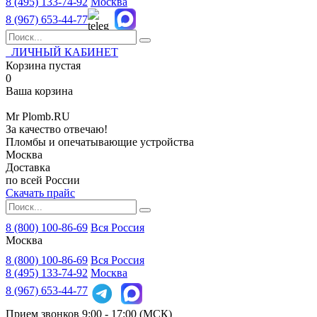
8 (495)
133-74-92
Москва
8 (967)
653-44-77
ЛИЧНЫЙ КАБИНЕТ
Корзина пустая
0
Ваша корзина
Mr
Plomb
.RU
За качество отвечаю!
Пломбы и опечатывающие устройства
Москва
Доставка
по всей России
Скачать прайс
8 (800) 100-86-69
Вся Россия
Москва
8 (800)
100-86-69
Вся Россия
8 (495)
133-74-92
Москва
8 (967)
653-44-77
Прием звонков
9:00 - 17:00 (МСК)