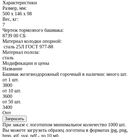
Характеристики
Размер, мм:
500 х 146 х 98
Вес, кг:
7
Чертеж тормозного башмака:
8739 00 СБ
Материал колодки опорной:
сталь 25Л ГОСТ 977-88
Материал полоза:
сталь
Модификации и цены
Название
Башмак железнодорожный горочный
в наличии: много шт.
от 1 шт.
3800
от 10 шт.
3600
от 50 шт.
3400
Опт
Запросить
При заказе с логотипом минимальное количество 1000 шт.
Вы можете загрузить образец логотипа в форматах jpg, png,
bmp, gif, svg, pdf - до 10 мб