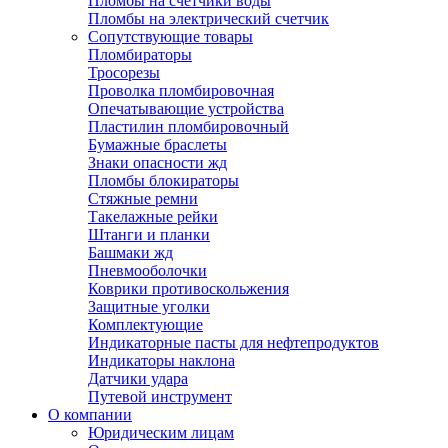
Пломбы на счетчики воды
Пломбы на электрический счетчик
Сопутствующие товары
Пломбираторы
Тросорезы
Проволка пломбировочная
Опечатывающие устройства
Пластилин пломбировочный
Бумажные браслеты
Знаки опасности жд
Пломбы блокираторы
Стяжные ремни
Такелажные рейки
Штанги и планки
Башмаки жд
Пневмооболочки
Коврики противоскольжения
Защитные уголки
Комплектующие
Индикаторные пасты для нефтепродуктов
Индикаторы наклона
Датчики удара
Путевой инструмент
О компании
Юридическим лицам