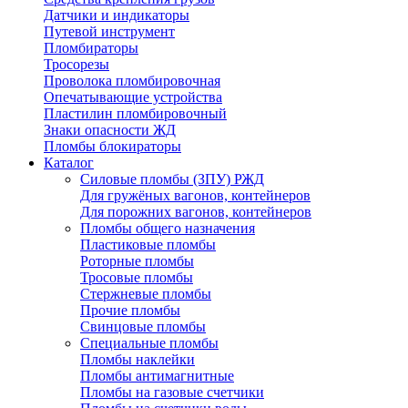
Датчики и индикаторы
Путевой инструмент
Пломбираторы
Тросорезы
Проволока пломбировочная
Опечатывающие устройства
Пластилин пломбировочный
Знаки опасности ЖД
Пломбы блокираторы
Каталог
Силовые пломбы (ЗПУ) РЖД
Для гружёных вагонов, контейнеров
Для порожних вагонов, контейнеров
Пломбы общего назначения
Пластиковые пломбы
Роторные пломбы
Тросовые пломбы
Стержневые пломбы
Прочие пломбы
Свинцовые пломбы
Специальные пломбы
Пломбы наклейки
Пломбы антимагнитные
Пломбы на газовые счетчики