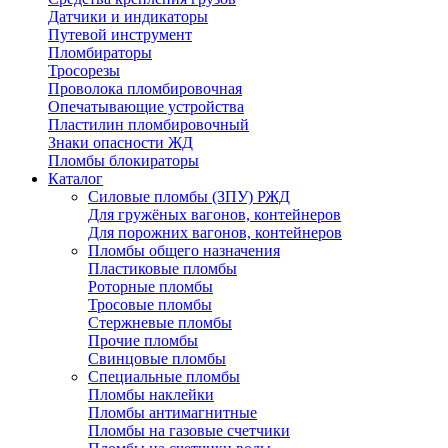
Датчики и индикаторы
Путевой инструмент
Пломбираторы
Тросорезы
Проволока пломбировочная
Опечатывающие устройства
Пластилин пломбировочный
Знаки опасности ЖД
Пломбы блокираторы
Каталог
Силовые пломбы (ЗПУ) РЖД
Для гружёных вагонов, контейнеров
Для порожних вагонов, контейнеров
Пломбы общего назначения
Пластиковые пломбы
Роторные пломбы
Тросовые пломбы
Стержневые пломбы
Прочие пломбы
Свинцовые пломбы
Специальные пломбы
Пломбы наклейки
Пломбы антимагнитные
Пломбы на газовые счетчики