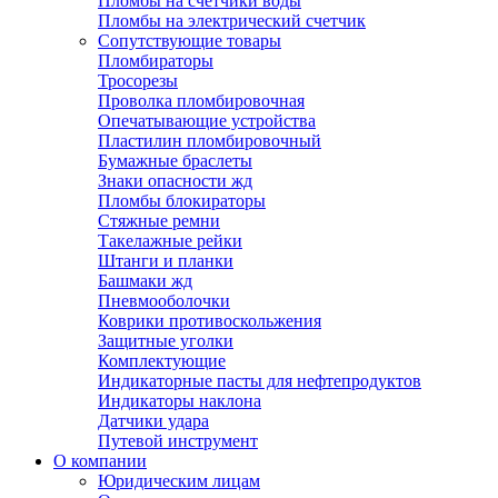
Пломбы на счетчики воды
Пломбы на электрический счетчик
Сопутствующие товары
Пломбираторы
Тросорезы
Проволка пломбировочная
Опечатывающие устройства
Пластилин пломбировочный
Бумажные браслеты
Знаки опасности жд
Пломбы блокираторы
Стяжные ремни
Такелажные рейки
Штанги и планки
Башмаки жд
Пневмооболочки
Коврики противоскольжения
Защитные уголки
Комплектующие
Индикаторные пасты для нефтепродуктов
Индикаторы наклона
Датчики удара
Путевой инструмент
О компании
Юридическим лицам