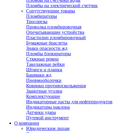
Пломбы на счетчики воды
Пломбы на электрический счетчик
Сопутствующие товары
Пломбираторы
Тросорезы
Проволка пломбировочная
Опечатывающие устройства
Пластилин пломбировочный
Бумажные браслеты
Знаки опасности жд
Пломбы блокираторы
Стяжные ремни
Такелажные рейки
Штанги и планки
Башмаки жд
Пневмооболочки
Коврики противоскольжения
Защитные уголки
Комплектующие
Индикаторные пасты для нефтепродуктов
Индикаторы наклона
Датчики удара
Путевой инструмент
О компании
Юридическим лицам