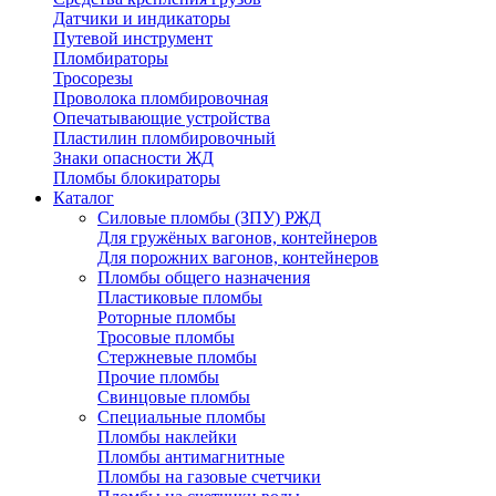
Датчики и индикаторы
Путевой инструмент
Пломбираторы
Тросорезы
Проволока пломбировочная
Опечатывающие устройства
Пластилин пломбировочный
Знаки опасности ЖД
Пломбы блокираторы
Каталог
Силовые пломбы (ЗПУ) РЖД
Для гружёных вагонов, контейнеров
Для порожних вагонов, контейнеров
Пломбы общего назначения
Пластиковые пломбы
Роторные пломбы
Тросовые пломбы
Стержневые пломбы
Прочие пломбы
Свинцовые пломбы
Специальные пломбы
Пломбы наклейки
Пломбы антимагнитные
Пломбы на газовые счетчики