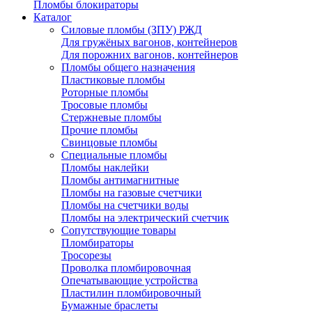
Пломбы блокираторы
Каталог
Силовые пломбы (ЗПУ) РЖД
Для гружёных вагонов, контейнеров
Для порожних вагонов, контейнеров
Пломбы общего назначения
Пластиковые пломбы
Роторные пломбы
Тросовые пломбы
Стержневые пломбы
Прочие пломбы
Свинцовые пломбы
Специальные пломбы
Пломбы наклейки
Пломбы антимагнитные
Пломбы на газовые счетчики
Пломбы на счетчики воды
Пломбы на электрический счетчик
Сопутствующие товары
Пломбираторы
Тросорезы
Проволка пломбировочная
Опечатывающие устройства
Пластилин пломбировочный
Бумажные браслеты