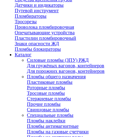
Датчики и индикаторы
Путевой инструмент
Пломбираторы
Тросорезы
Проволока пломбировочная
Опечатывающие устройства
Пластилин пломбировочный
Знаки опасности ЖД
Пломбы блокираторы
Каталог
Силовые пломбы (ЗПУ) РЖД
Для гружёных вагонов, контейнеров
Для порожних вагонов, контейнеров
Пломбы общего назначения
Пластиковые пломбы
Роторные пломбы
Тросовые пломбы
Стержневые пломбы
Прочие пломбы
Свинцовые пломбы
Специальные пломбы
Пломбы наклейки
Пломбы антимагнитные
Пломбы на газовые счетчики