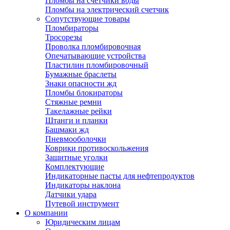
Пломбы на счетчики воды
Пломбы на электрический счетчик
Сопутствующие товары
Пломбираторы
Тросорезы
Проволка пломбировочная
Опечатывающие устройства
Пластилин пломбировочный
Бумажные браслеты
Знаки опасности жд
Пломбы блокираторы
Стяжные ремни
Такелажные рейки
Штанги и планки
Башмаки жд
Пневмооболочки
Коврики противоскольжения
Защитные уголки
Комплектующие
Индикаторные пасты для нефтепродуктов
Индикаторы наклона
Датчики удара
Путевой инструмент
О компании
Юридическим лицам