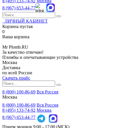
8 (495)
133-74-92
Москва
8 (967)
653-44-77
ЛИЧНЫЙ КАБИНЕТ
Корзина пустая
0
Ваша корзина
Mr
Plomb
.RU
За качество отвечаю!
Пломбы и опечатывающие устройства
Москва
Доставка
по всей России
Скачать прайс
8 (800) 100-86-69
Вся Россия
Москва
8 (800)
100-86-69
Вся Россия
8 (495)
133-74-92
Москва
8 (967)
653-44-77
Прием звонков
9:00 - 17:00 (МСК)