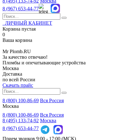
8 (495)
133-74-92
Москва
8 (967)
653-44-77
ЛИЧНЫЙ КАБИНЕТ
Корзина пустая
0
Ваша корзина
Mr
Plomb
.RU
За качество отвечаю!
Пломбы и опечатывающие устройства
Москва
Доставка
по всей России
Скачать прайс
8 (800) 100-86-69
Вся Россия
Москва
8 (800)
100-86-69
Вся Россия
8 (495)
133-74-92
Москва
8 (967)
653-44-77
Прием звонков
9:00 - 17:00 (МСК)