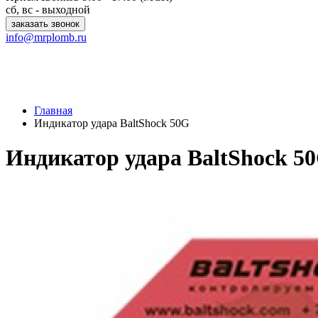
сб, вс - выходной
заказать звонок
info@mrplomb.ru
Главная
Индикатор удара BaltShock 50G
Индикатор удара BaltShock 5