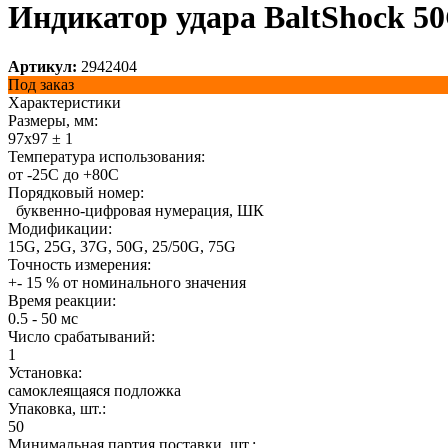
Индикатор удара BaltShock 5
Артикул:
2942404
Под заказ
Характеристики
Размеры, мм:
97x97 ± 1
Температура использования:
от -25С до +80С
Порядковый номер:
буквенно-цифровая нумерация, ШК
Модификации:
15G, 25G, 37G, 50G, 25/50G, 75G
Точность измерения:
+- 15 % от номинального значения
Время реакции:
0.5 - 50 мс
Число срабатываний:
1
Установка:
самоклеящаяся подложка
Упаковка, шт.:
50
Минимальная партия поставки, шт.: