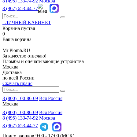
8 (495)
133-74-92
Москва
8 (967)
653-44-77
ЛИЧНЫЙ КАБИНЕТ
Корзина пустая
0
Ваша корзина
Mr
Plomb
.RU
За качество отвечаю!
Пломбы и опечатывающие устройства
Москва
Доставка
по всей России
Скачать прайс
8 (800) 100-86-69
Вся Россия
Москва
8 (800)
100-86-69
Вся Россия
8 (495)
133-74-92
Москва
8 (967)
653-44-77
Прием звонков
9:00 - 17:00 (МСК)